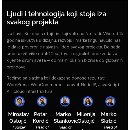
Ljudi i tehnologija koji stoje iza
svakog projekta
Iza Lavit Solutions stoji tim koji voli ono što radi. Više od 15
godina iskustva u dizajnu, razvoju i marketingu naučilo nas
je da je poverenje najvažniji deo svakog projekta. Do sada
smo razvili više od 400 sajtova i digitalnih proizvoda za
klijente širom sveta – od malih lokalnih biznisa do globalnih
brendova.
Radimo sa alatima koji dokazano donose rezultat:
WordPress, WooCommerce, Laravel, NodeJS, JavaScript,
AI i cloud infrastruktura.
Miroslav
Petar
Marko
Milenija
Marko
Ostojić
Kordić
Stanković
Ostojić
Škrbić
Founder
Head of
Head of
Head of