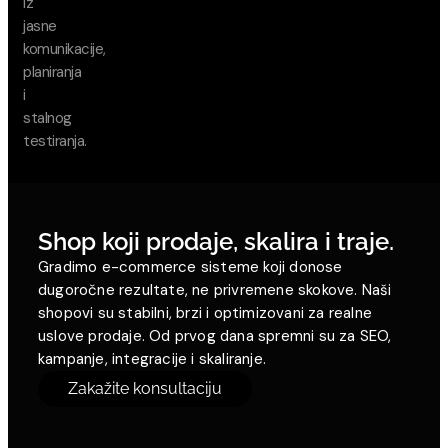
iz
jasne
komunikacije,
planiranja
i
stalnog
testiranja.
Shop koji prodaje, skalira i traje.
Gradimo e-commerce sisteme koji donose
dugoročne rezultate, ne privremene skokove. Naši
shopovi su stabilni, brzi i optimizovani za realne
uslove prodaje. Od prvog dana spremni su za SEO,
kampanje, integracije i skaliranje.
Zakažite konsultaciju