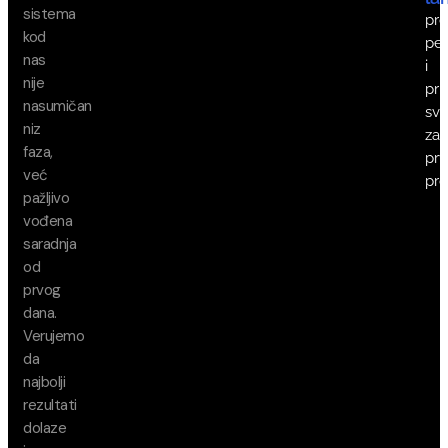
sistema
pr
kod
pe
nas
i
nije
pr
nasumičan
sv
niz
za
faza,
pr
već
pro
pažljivo
vođena
saradnja
od
prvog
dana.
Verujemo
da
najbolji
rezultati
dolaze