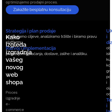
optimizujemo prodajni proces.
Zakažite besplatnu konsultaciju
Strategija i plan prodaje
U
Kako
i
postavljamo ciljeve, analiziramo tržište i biramo pravu
di
platformu.
izgleda
Razvoj i implementacija
ob
izgradnja
povezujemo plaćanja, dostave, zalihe i analitiku.
isk
vašeg
ku
koj
novog
gra
web
po
shopa
i
ola
Proces
odl
izgradnje
Te
e-
i
commerce
la