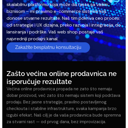
skalabilnu platformu koja može da raste sa vašim
biznisom – mi pravimo e-commerce sisteme koji
donose stvarne rezultate. Naš tim pokriva ceo proces:
od strategije i UX dizajna, preko razvoja i integracija, do
lansiranja i podrške. Vaš web shop postaje vaš
najvredniji prodajni kanal.
Zakažite besplatnu konsultaciju
Zašto većina online prodavnica ne
isporučuje rezultate
Većina online prodavnica propada ne zato što nemaju
dobar proizvod, već zato što nemaju sistem koji podržava
prodaju. Bez jasne strategije, pravilno postavljenog
checkouta i stabilne infrastrukture, svaka kampanja brzo
izgubi efekat. Naš cilj je da vaša prodavnica bude spremna
za stvarni rast — od prvog dana, bez improvizacija.