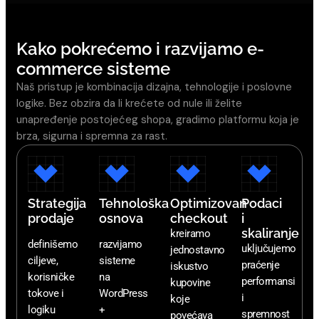
Kako pokrećemo i razvijamo e-
commerce sisteme
Naš pristup je kombinacija dizajna, tehnologije i poslovne
logike. Bez obzira da li krećete od nule ili želite
unapređenje postojećeg shopa, gradimo platformu koja je
brza, sigurna i spremna za rast.
Strategija
Tehnološka
Optimizovan
Podaci
prodaje
osnova
checkout
i
skaliranje
kreiramo
definišemo
razvijamo
uključujemo
jednostavno
ciljeve,
sisteme
praćenje
iskustvo
korisničke
na
performansi
kupovine
tokove i
WordPress
i
koje
logiku
+
spremnost
povećava