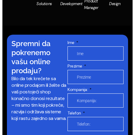
Product
Solutions
Development
Design
Manager
Spremni da
Ime
pokrenemo
vašu online
Prezime
prodaju?
Bilo da tek krećete sa
online prodajom ili želite da
Kompanija:
vaš postojeći shop
konačno donosi rezultate
– mi smo tim koji pokreće,
razvija i održava sisteme
Telefon
koji rastu zajedno sa vama.