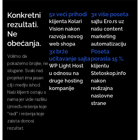
Konkretni
5x veći prihodi
3x više poseta
klijenta
Kolari
sajtu Ero.rs uz
rezultati.
Vision
nakon
našu content
Ne
razvoja novog
marketing
obećanja.
web shopa
automatizaciju
3x brže
Poseta
Volimo da
učitavanje sajta
porasla 15 %.
pokažemo brojke, ne
WP Light Host
klijentu
slogane. Svaki naš
u odnosu na
Stetoskop.info
projekat ima jasan
druge hosting
nakon
cilj i merljiv ishod.
kompanije
redizajna
Naši klijenti ostaju s
naslovne
nama jer vide razliku
strane
između rešenja koje
“radi” i rešenja koje
zaista donosi
rezultat.