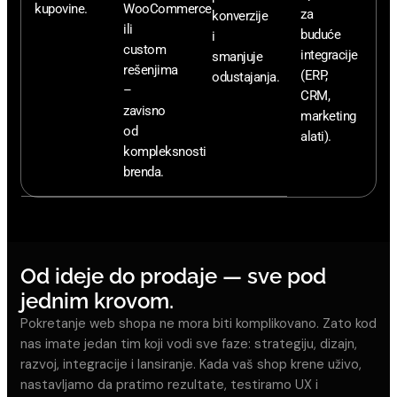
kupovine.
WooCommerce
za
konverzije
ili
buduće
i
custom
integracije
smanjuje
rešenjima
(ERP,
odustajanja.
–
CRM,
zavisno
marketing
od
alati).
kompleksnosti
brenda.
Od ideje do prodaje — sve pod
jednim krovom.
Pokretanje web shopa ne mora biti komplikovano. Zato kod
nas imate jedan tim koji vodi sve faze: strategiju, dizajn,
razvoj, integracije i lansiranje. Kada vaš shop krene uživo,
nastavljamo da pratimo rezultate, testiramo UX i